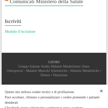
Comunicati Ministero della Salute
Iscriviti
Modulo d’iscrizione
GISMO
Gruppo Italiano Studio Malattie Metabolismo Osseo
Osteoporosi - Malattie Muscolo Scheletriche • Malattie Metaboliche •
Dolore • Nutrizione
SEGRETERIA ORGANIZZATIVA
✕
MYEVENT SRL
Questo sito utilizza cookie tecnici e di profilazione.
PROVIDER ECM 5112
Puoi accettare, rifiutare o personalizzare i cookie premendo i pulsanti
Sede legale: Vicolo di Colle Pisano, sns – 00132 Roma
desiderati.
Sede operativa: Via Don Sturzo, 9 – 00078 Monte Porzio Catone (RM)
Chiudendo questa informativa continuerai senza accettare.