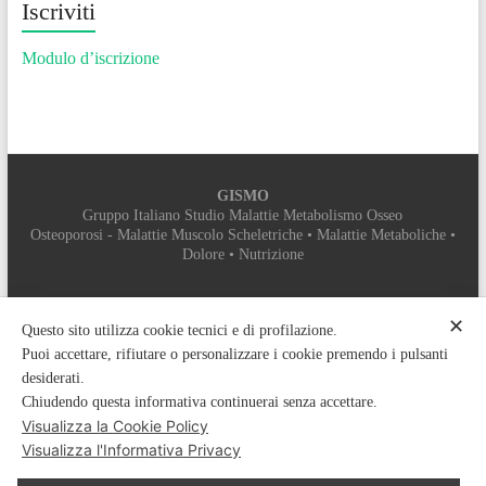
Iscriviti
Modulo d’iscrizione
GISMO
Gruppo Italiano Studio Malattie Metabolismo Osseo
Osteoporosi - Malattie Muscolo Scheletriche • Malattie Metaboliche •
Dolore • Nutrizione
SEGRETERIA ORGANIZZATIVA
✕
MYEVENT SRL
Questo sito utilizza cookie tecnici e di profilazione.
PROVIDER ECM 5112
Puoi accettare, rifiutare o personalizzare i cookie premendo i pulsanti
Sede legale: Vicolo di Colle Pisano, sns – 00132 Roma
desiderati.
Sede operativa: Via Don Sturzo, 9 – 00078 Monte Porzio Catone (RM)
Chiudendo questa informativa continuerai senza accettare.
Tel: +39 06 9448887 - 06 916502389 Fax: 06 89281786 Mobile:
Visualizza la Cookie Policy
3348382665
Email:
segreteria.gismo@myeventsrl.it
- Web:
myeventsrl.it
Visualizza l'Informativa Privacy