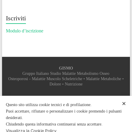
Iscriviti
Modulo d’iscrizione
GISMO
Gruppo Italiano Studio Malattie Metabolismo Osseo
Osteoporosi - Malattie Muscolo Scheletriche • Malattie Metaboliche •
Dolore • Nutrizione
SEGRETERIA ORGANIZZATIVA
✕
MYEVENT SRL
Questo sito utilizza cookie tecnici e di profilazione.
PROVIDER ECM 5112
Puoi accettare, rifiutare o personalizzare i cookie premendo i pulsanti
Sede legale: Vicolo di Colle Pisano, sns – 00132 Roma
desiderati.
Sede operativa: Via Don Sturzo, 9 – 00078 Monte Porzio Catone (RM)
Chiudendo questa informativa continuerai senza accettare.
Tel: +39 06 9448887 - 06 916502389 Fax: 06 89281786 Mobile:
Visualizza la Cookie Policy
3348382665