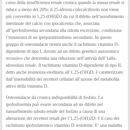
corso della insufficienza renale cronica quando la massa renale si
riduce a meno del 20%: il 25-idrossi-colecalciferolo non viene
più convertito in 1,25-(OH)D3 da cui il difetto nell’assorbimento
intestinale del calcio con ipocalcemia che, associata
all’iperfosforemia secondaria alla ridotta escrezione, condiziona
l’instaurarsi di un iperparatiroidismo secondario. In questo
gruppo di osteomalacie rientra anche il rachitismo vitamina D-
dipendente di tipo I, dovuto ad un difetto genetico autosomico
recessivo che determina una riduzione nell’attività dell’1alfa-
idrossilasi renale. Il rachitismo vitamina D-dipendente di tipo II,
detto anche resistenza ereditaria all’1,25-(OH)D, è caratterizzato
dall’insensibilità dei recettori cellulari all’azione del metabolita
attivo della vitamina D.
Osteomalacie da cronica indisponibilità di fosfato. La
ipofosforemia può essere secondaria ad un difetto nel
riassorbimento tubulo-renale del fosfato a causa di una
alterazione dei recettori renali per l’1,25-(OH)2D: è il caso del
rachitismo ipofosfatemico vitamino D resistente. E’ una malattia