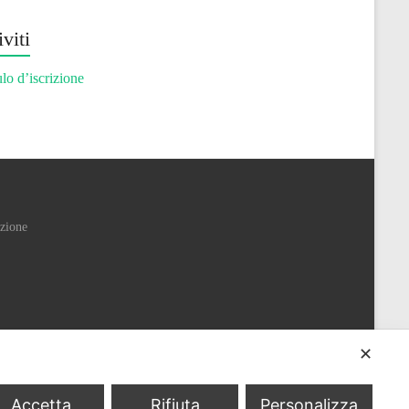
iviti
o d’iscrizione
izione
✕
Accetta
Rifiuta
Personalizza