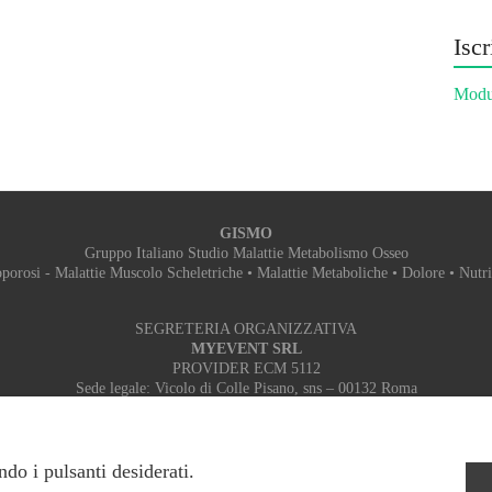
Iscr
Modul
GISMO
Gruppo Italiano Studio Malattie Metabolismo Osseo
porosi - Malattie Muscolo Scheletriche • Malattie Metaboliche • Dolore • Nutr
SEGRETERIA ORGANIZZATIVA
MYEVENT SRL
PROVIDER ECM 5112
Sede legale: Vicolo di Colle Pisano, sns – 00132 Roma
Sede operativa: Via Don Sturzo, 9 – 00078 Monte Porzio Catone (RM)
Tel: +39 06 9448887 - 06 916502389 Fax: 06 89281786 Mobile: 3348382665
Email:
segreteria.gismo@myeventsrl.it
- Web:
myeventsrl.it
ndo i pulsanti desiderati.