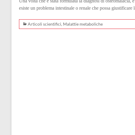
Una volta che è stata formulata la diagnosi di osteomalacia, è
esiste un problema intestinale o renale che possa giustificare l
Articoli scientifici
,
Malattie metaboliche