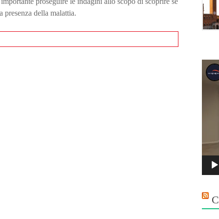
 importante proseguire le indagini allo scopo di scoprire se
a presenza della malattia.
Vide
Playe
C