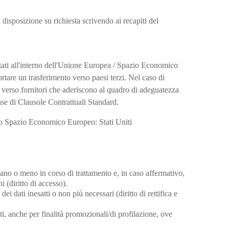
disposizione su richiesta scrivendo ai recapiti del
attati all'interno dell'Unione Europea / Spazio Economico
ortare un trasferimento verso paesi terzi. Nel caso di
o verso fornitori che aderiscono al quadro di adeguatezza
 di Clausole Contrattuali Standard.
llo Spazio Economico Europeo: Stati Uniti
ano o meno in corso di trattamento e, in caso affermativo,
ni (diritto di accesso).
ei dati inesatti o non più necessari (diritto di rettifica e
ti, anche per finalità promozionali/di profilazione, ove