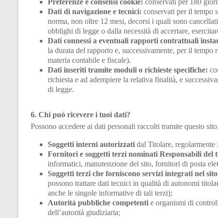
Preferenze e consensi cookie:
conservati per 180 giorn
Dati di navigazione e tecnici:
conservati per il tempo st
norma, non oltre 12 mesi, decorsi i quali sono cancellati
obblighi di legge o dalla necessità di accertare, esercitar
Dati connessi a eventuali rapporti contrattuali instau
la durata del rapporto e, successivamente, per il tempo r
materia contabile e fiscale).
Dati inseriti tramite moduli o richieste specifiche:
con
richiesta e ad adempiere la relativa finalità, e successi
di legge.
6. Chi può ricevere i tuoi dati?
Possono accedere ai dati personali raccolti tramite questo sito,
Soggetti interni autorizzati
dal Titolare, regolarmente i
Fornitori e soggetti terzi nominati Responsabili del
informatici, manutenzione del sito, fornitori di posta elet
Soggetti terzi che forniscono servizi integrati nel sito
possono trattare dati tecnici in qualità di autonomi titol
anche le singole informative di tali terzi);
Autorità pubbliche competenti
e organismi di controll
dell’autorità giudiziaria;