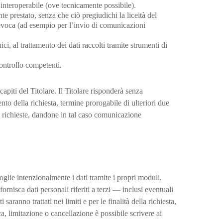
e interoperabile (ove tecnicamente possibile).
 prestato, senza che ciò pregiudichi la liceità del
revoca (ad esempio per l’invio di comunicazioni
i, al trattamento dei dati raccolti tramite strumenti di
controllo competenti.
recapiti del Titolare. Il Titolare risponderà senza
to della richiesta, termine prorogabile di ulteriori due
i richieste, dandone in tal caso comunicazione
oglie intenzionalmente i dati tramite i propri moduli.
ornisca dati personali riferiti a terzi — inclusi eventuali
saranno trattati nei limiti e per le finalità della richiesta,
ica, limitazione o cancellazione è possibile scrivere ai