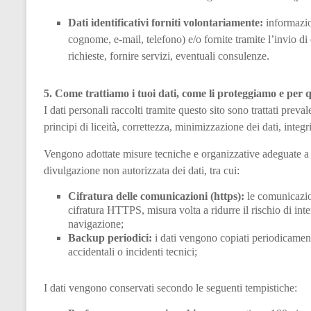
Dati identificativi forniti volontariamente:
informazion
cognome, e-mail, telefono) e/o fornite tramite l’invio di e
richieste, fornire servizi, eventuali consulenze.
5. Come trattiamo i tuoi dati, come li proteggiamo e per
I dati personali raccolti tramite questo sito sono trattati prev
principi di liceità, correttezza, minimizzazione dei dati, integri
Vengono adottate misure tecniche e organizzative adeguate a p
divulgazione non autorizzata dei dati, tra cui:
Cifratura delle comunicazioni (https):
le comunicazioni
cifratura HTTPS, misura volta a ridurre il rischio di int
navigazione;
Backup periodici:
i dati vengono copiati periodicamente
accidentali o incidenti tecnici;
I dati vengono conservati secondo le seguenti tempistiche: