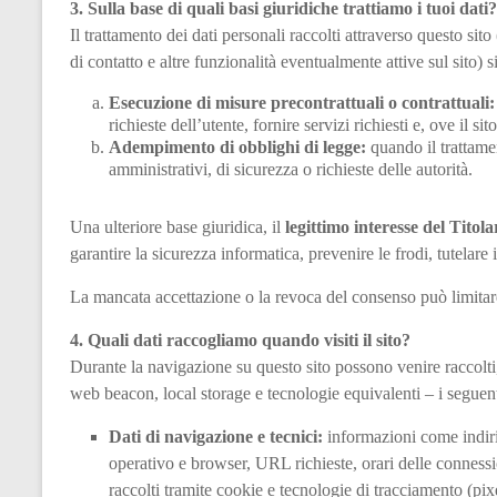
3. Sulla base di quali basi giuridiche trattiamo i tuoi dati?
Il trattamento dei dati personali raccolti attraverso questo sit
di contatto e altre funzionalità eventualmente attive sul sito) 
Esecuzione di misure precontrattuali o contrattuali:
richieste dell’utente, fornire servizi richiesti e, ove il si
Adempimento di obblighi di legge:
quando il trattamen
amministrativi, di sicurezza o richieste delle autorità.
Una ulteriore base giuridica, il
legittimo interesse del Titola
garantire la sicurezza informatica, prevenire le frodi, tutelare i 
La mancata accettazione o la revoca del consenso può limitare 
4. Quali dati raccogliamo quando visiti il sito?
Durante la navigazione su questo sito possono venire raccolti,
web beacon, local storage e tecnologie equivalenti – i seguent
Dati di navigazione e tecnici:
informazioni come indirizz
operativo e browser, URL richieste, orari delle connession
raccolti tramite cookie e tecnologie di tracciamento (pix