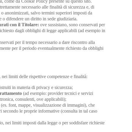
i, come da Cookie Policy presente su questo sito.
rettamente necessario alle finalità di sicurezza e, di
 o anonimizzati, salvo termini superiori imposti da
e o difendere un diritto in sede giudiziaria.
rati con il Titolare:
ove sussistano, sono conservati per
ichiesto dagli obblighi di legge applicabili (ad esempio in
servati per il tempo necessario a dare riscontro alla
vamente per il periodo eventualmente richiesto da obblighi
 nei limiti delle rispettive competenze e finalità:
struiti in materia di privacy e sicurezza;
 trattamento
(ad esempio: provider tecnici e servizi
tronica, consulenti, ove applicabili);
(es. font, mappe, visualizzazione di immagini), che
ari secondo le proprie informative (consulta in tal caso
o, nei limiti imposti dalla legge o per soddisfare richieste