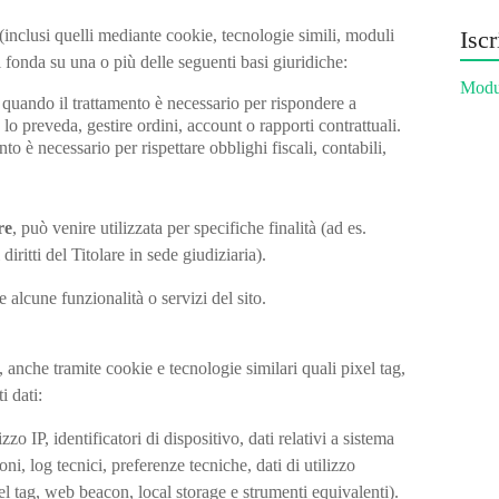
o (inclusi quelli mediante cookie, tecnologie simili, moduli
Iscr
si fonda su una o più delle seguenti basi giuridiche:
Modul
quando il trattamento è necessario per rispondere a
to lo preveda, gestire ordini, account o rapporti contrattuali.
to è necessario per rispettare obblighi fiscali, contabili,
re
, può venire utilizzata per specifiche finalità (ad es.
diritti del Titolare in sede giudiziaria).
alcune funzionalità o servizi del sito.
 anche tramite cookie e tecnologie similari quali pixel tag,
i dati:
o IP, identificatori di dispositivo, dati relativi a sistema
i, log tecnici, preferenze tecniche, dati di utilizzo
el tag, web beacon, local storage e strumenti equivalenti).