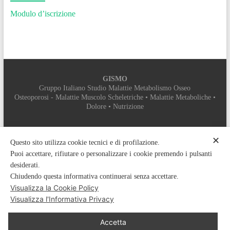
Modulo d’iscrizione
GISMO
Gruppo Italiano Studio Malattie Metabolismo Osseo
Osteoporosi - Malattie Muscolo Scheletriche • Malattie Metaboliche •
Dolore • Nutrizione
SEGRETERIA ORGANIZZATIVA
✕
MYEVENT SRL
Questo sito utilizza cookie tecnici e di profilazione.
PROVIDER ECM 5112
Puoi accettare, rifiutare o personalizzare i cookie premendo i pulsanti
Sede legale: Vicolo di Colle Pisano, sns – 00132 Roma
desiderati.
Sede operativa: Via Don Sturzo, 9 – 00078 Monte Porzio Catone (RM)
Chiudendo questa informativa continuerai senza accettare.
Tel: +39 06 9448887 - 06 916502389 Fax: 06 89281786 Mobile:
Visualizza la Cookie Policy
3348382665
Email:
segreteria.gismo@myeventsrl.it
- Web:
myeventsrl.it
Visualizza l'Informativa Privacy
Accetta