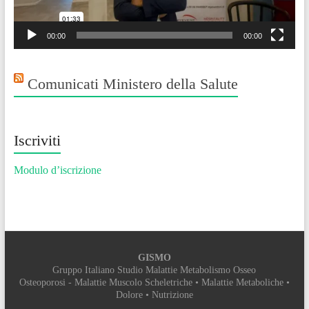
00:00
00:00
Comunicati Ministero della Salute
Iscriviti
Modulo d’iscrizione
GISMO
Gruppo Italiano Studio Malattie Metabolismo Osseo
Osteoporosi - Malattie Muscolo Scheletriche • Malattie Metaboliche •
Dolore • Nutrizione