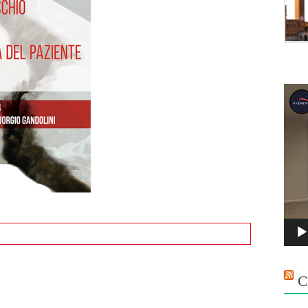
Vide
Playe
C