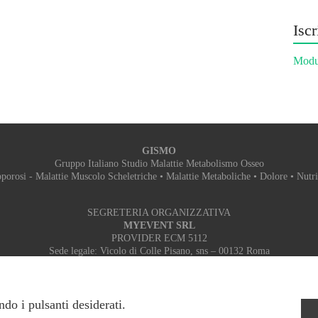
Iscr
Modul
GISMO
Gruppo Italiano Studio Malattie Metabolismo Osseo
porosi - Malattie Muscolo Scheletriche • Malattie Metaboliche • Dolore • Nutr
SEGRETERIA ORGANIZZATIVA
MYEVENT SRL
PROVIDER ECM 5112
Sede legale: Vicolo di Colle Pisano, sns – 00132 Roma
Sede operativa: Via Don Sturzo, 9 – 00078 Monte Porzio Catone (RM)
Tel: +39 06 9448887 - 06 916502389 Fax: 06 89281786 Mobile: 3348382665
Email:
segreteria.gismo@myeventsrl.it
- Web:
myeventsrl.it
ndo i pulsanti desiderati.