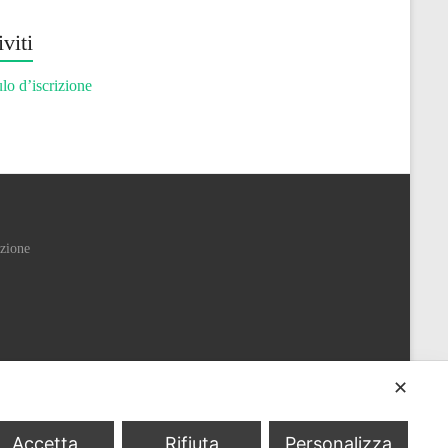
iviti
o d’iscrizione
izione
✕
Accetta
Rifiuta
Personalizza