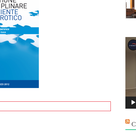
Vide
Playe
C