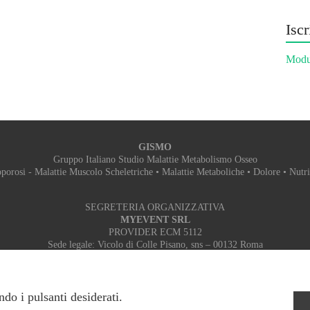
Iscr
Modul
GISMO
Gruppo Italiano Studio Malattie Metabolismo Osseo
porosi - Malattie Muscolo Scheletriche • Malattie Metaboliche • Dolore • Nutr
SEGRETERIA ORGANIZZATIVA
MYEVENT SRL
PROVIDER ECM 5112
Sede legale: Vicolo di Colle Pisano, sns – 00132 Roma
Sede operativa: Via Don Sturzo, 9 – 00078 Monte Porzio Catone (RM)
Tel: +39 06 9448887 - 06 916502389 Fax: 06 89281786 Mobile: 3348382665
Email:
segreteria.gismo@myeventsrl.it
- Web:
myeventsrl.it
ndo i pulsanti desiderati.