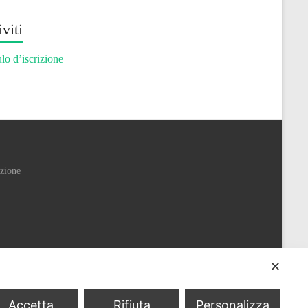
iviti
o d’iscrizione
izione
✕
Accetta
Rifiuta
Personalizza