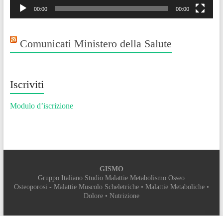
00:00
00:00
Comunicati Ministero della Salute
Iscriviti
Modulo d’iscrizione
GISMO
Gruppo Italiano Studio Malattie Metabolismo Osseo
Osteoporosi - Malattie Muscolo Scheletriche • Malattie Metaboliche •
Dolore • Nutrizione
SEGRETERIA ORGANIZZATIVA